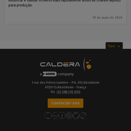
modificar e validar ficheiros mais rapidamente antes de criarem layouts
para produção.
19 de maio de 2026
Topo
1 rue des Frères Lumière - P.A. d'Eckbolsheim
67201 Eckbolsheim - França
Tel.
+33 388 210 000
Contactar-nos
YouTube
LinkedIn
Facebook
Instagram
Twitter