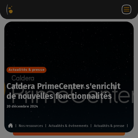
ages
Webstore
Portail
FR
Accéder à
Nous
iels
Partenaire
WorkSpace
contacter
Actualités & presse
Caldera PrimeCenter s'enrichit
de nouvelles fonctionnalités
20 décembre 2024
|
Nos ressources
|
Actualités & événements
|
Actualités & presse
|
Cald