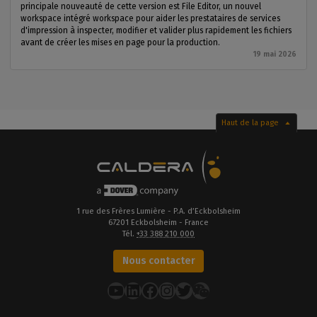
principale nouveauté de cette version est File Editor, un nouvel
workspace intégré workspace pour aider les prestataires de services
d'impression à inspecter, modifier et valider plus rapidement les fichiers
avant de créer les mises en page pour la production.
19 mai 2026
Haut de la page
1 rue des Frères Lumière - P.A. d’Eckbolsheim
67201 Eckbolsheim - France
Tél.
+33 388 210 000
Nous contacter
YouTube
LinkedIn
Facebook
Instagram
Twitter