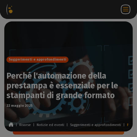
hetti
Negozio
Portale
IT
Accedi a
Contattateci
ware
web
partner
WorkSpace
Suggerimenti e approfondimenti
Perché l'automazione della
prestampa è essenziale per le
stampanti di grande formato
22 maggio 2025
|
Risorse
|
Notizie ed eventi
|
Suggerimenti e approfondimenti
|
Perché l'automazione della prestampa è essenziale per le stampanti di grande formato