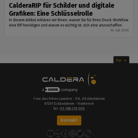
CalderaRIP für Schilder und digitale
Grafiken: Eine Schlüsselrolle
In diesem Artikel erklären wir Ihnen, warum Sie für Ihren Druck-Workflow
eine RIP benötigen und warum es wichtig ist, sich eine anzuschaffen.
10. Juli 2026
Top
1 rue des Frères Lumière - P.A. d'Eckbolsheim
67201 Eckbolsheim - Frankreich
Tel.
+33 388 210 000
Kontakt
YouTube
LinkedIn
Facebook
Instagram
Twitter