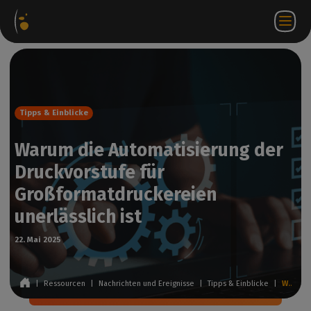
ware-
Internetshop
Partner-
DE
Anmeldung
Kontakt
te
Portal
bei
WorkSpace
Tipps & Einblicke
Warum die Automatisierung der
Druckvorstufe für
Großformatdruckereien
unerlässlich ist
22. Mai 2025
|
Ressourcen
|
Nachrichten und Ereignisse
|
Tipps & Einblicke
|
Warum die Automatisierung der Druckvorstufe für Großformatdruckereien unerlässlich ist