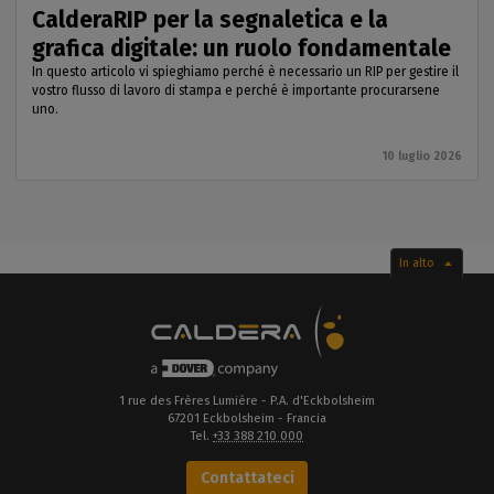
CalderaRIP per la segnaletica e la
grafica digitale: un ruolo fondamentale
In questo articolo vi spieghiamo perché è necessario un RIP per gestire il
vostro flusso di lavoro di stampa e perché è importante procurarsene
uno.
10 luglio 2026
In alto
1 rue des Frères Lumière - P.A. d'Eckbolsheim
67201 Eckbolsheim - Francia
Tel.
+33 388 210 000
Contattateci