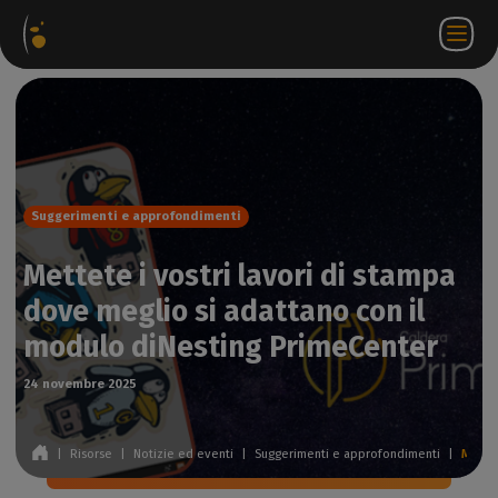
hetti
Negozio
Portale
IT
Accedi a
Contattateci
ware
web
partner
WorkSpace
Suggerimenti e approfondimenti
Mettete i vostri lavori di stampa
dove meglio si adattano con il
modulo diNesting PrimeCenter
24 novembre 2025
|
Risorse
|
Notizie ed eventi
|
Suggerimenti e approfondimenti
|
Mettete i vostri lavori di stampa dove meglio si adattano con il modulo diNesting PrimeCenter