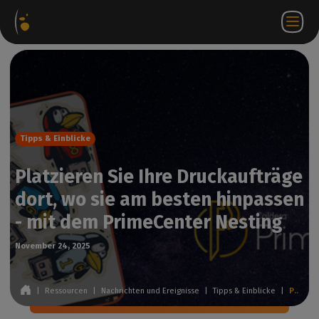
ware-
Internetshop
Partner-
DE
Anmeldung
Kontakt
te
Portal
bei
WorkSpace
Tipps & Einblicke
Platzieren Sie Ihre Druckaufträge
dort, wo sie am besten hinpassen
- mit dem PrimeCenter Nesting
November 24, 2025
|
Ressourcen
|
Nachrichten und Ereignisse
|
Tipps & Einblicke
|
Platzieren Sie Ihre Druckaufträge dort, wo sie am besten hinpassen - mit dem PrimeCenter Nesting