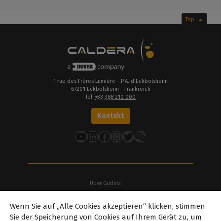
Top
1 rue des Frères Lumière - P.A. d'Eckbolsheim
67201 Eckbolsheim - Frankreich
Tel.
+33 388 210 000
Kontakt
YouTube
LinkedIn
Facebook
Instagram
Twitter
Über Caldera
Unsere Standorte
Wenn Sie auf „Alle Cookies akzeptieren“ klicken, stimmen
Über Dover
Sie der Speicherung von Cookies auf Ihrem Gerät zu, um