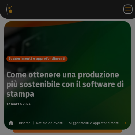
acchetti
Negozio
Portale
IT
Accedi a
Contattateci
oftware
web
partner
WorkSpace
Suggerimenti e approfondimenti
Come ottenere una produzione
più sostenibile con il software di
stampa
12 marzo 2024
|
Risorse
|
Notizie ed eventi
|
Suggerimenti e approfondimenti
|
Come ottenere una produzione più sostenibile con il software di stampa