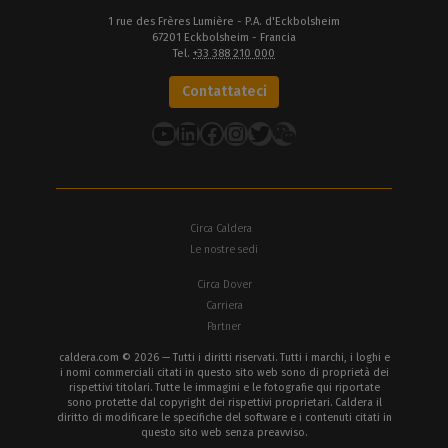
1 rue des Frères Lumière - P.A. d'Eckbolsheim
67201 Eckbolsheim - Francia
Tel.
+33 388 210 000
Contattateci
YouTube
LinkedIn
Facebook
Instagram
Twitter
Circa Caldera
Le nostre sedi
Circa Dover
Carriera
Partner
caldera.com © 2026 — Tutti i diritti riservati. Tutti i marchi, i loghi e
i nomi commerciali citati in questo sito web sono di proprietà dei
rispettivi titolari. Tutte le immagini e le fotografie qui riportate
sono protette dal copyright dei rispettivi proprietari. Caldera il
diritto di modificare le specifiche del software e i contenuti citati in
questo sito web senza preavviso.