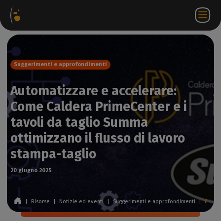
hetti
Negozio
Portale
IT
Accedi a
Contattateci
ware
web
partner
WorkSpace
Suggerimenti e approfondimenti
Automatizzare e accelerare:
Come Caldera PrimeCenter e i
tavoli da taglio Summa
ottimizzano il flusso di lavoro
stampa-taglio
20 giugno 2025
|
Risorse
|
Notizie ed eventi
|
Suggerimenti e approfondimenti
|
Automatizzare e accelerare: Come Caldera PrimeCenter e i tavoli da taglio Summa ottimizzano il flusso di lavoro stampa-taglio