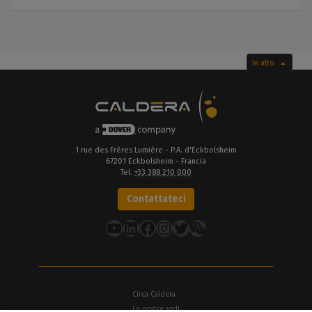
In alto
1 rue des Frères Lumière - P.A. d'Eckbolsheim
67201 Eckbolsheim - Francia
Tel.
+33 388 210 000
Contattateci
YouTube
LinkedIn
Facebook
Instagram
Twitter
Circa Caldera
Le nostre sedi