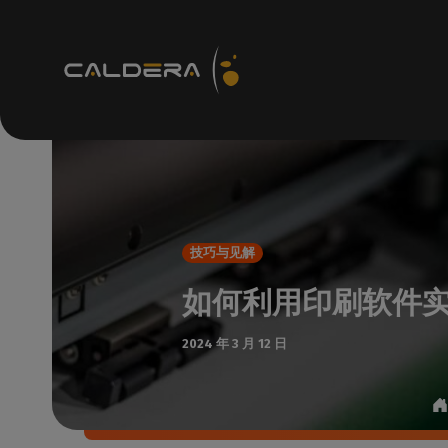
技术资源
R
支持
如何
技巧与见解
知识c
如何利用印刷软件
访问
技术
2024 年 3 月 12 日
检查
支持
检查