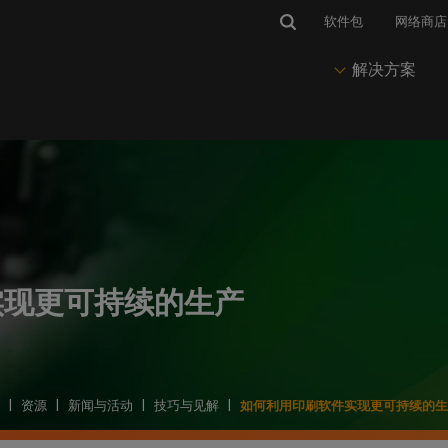
软件包
网络商店
解决方案
市场与应用
IP 软件
维护
新闻与见解
解决方案
套料软件
有
与热线
标识和图案
CalderaRIP
CalderaCare
博客、新闻与活动
印前与Nesting
PrimeCenter
获得技术支持
印刷视觉传播
推动您的印刷和切割生产
始终保持生产运行
我们的所有最新文章
准备打印和剪切文件
管理印前、作业准备
访问
程和排版
并联系
enter
软标识
CalderaRIP 第 19 版
专业服务
成功案例
印刷
队。
实现更可持续的生产
印刷生产软件
我们的技术文档
在柔性介质上打印
CalderaRIP 的新功能
客户故事和使用案例
推动印刷生产
培训Center
登
Caldera PrimeRI
获得快速有效的培训
要求
包装
年度订阅
打印实验室网络研讨会
色彩管理
智能打印工作流管理
硬件和操作系统的兼容性
在乙烯基承印物上打印
入门级订阅RIP
观看我们的网络研讨会
掌握色彩输出
软件管理
的外设
纺织品印花
永久许可证
通讯
节省墨水
|
资源
|
新闻与活动
|
技巧与见解
|
如何利用印刷软件实现更可持续的
打印机和切割机的兼容性
印花时装和运动装
永久性RIP 许可协议
在您的邮箱中直接接收我们的
减少墨水消耗
CalderaDock
新闻
管理所有Caldera 解