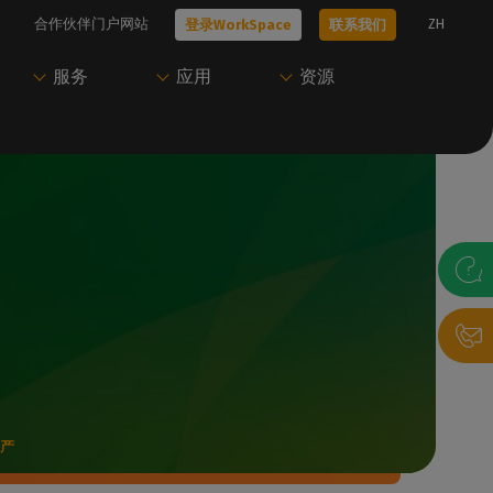
合作伙伴门户网站
ZH
登录WorkSpace
联系我们
服务
应用
资源
技术问题？
只需一个账户即可访
开始使用Caldera
尝试Caldera
问Caldera
、工作流
我们的所有技术文档
我们的专家可以帮助您选择最适合您需
联系我们，与我们的专家预约演示，或开
Caldera 支持团
求的解决方案
始免费试用。
访问我们的用户门户，下载资源并管理您
的Caldera 解决方案。
联系我们
获取演示
录帮助台
P
登录WorkSpace
生产
决方案