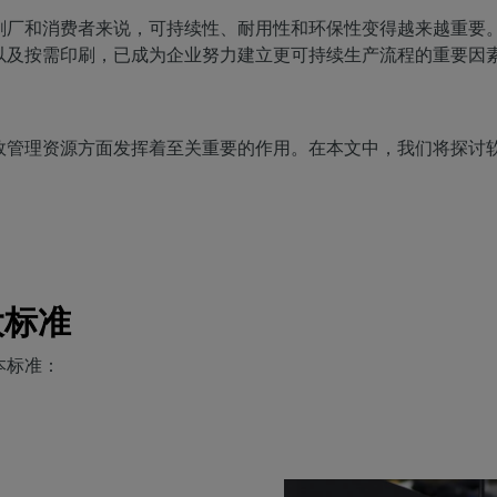
家居装饰
CalderaRIP 模块
切割
刷厂和消费者来说，可持续性、耐用性和环保性变得越来越重要
印花室内装饰
了解 CalderaRIP 模块及其强大
硬件
管理从印刷到切割的工作
以及按需印刷，已成为企业努力建立更可持续生产流程的重要因
优势
程
DELL 计算机
工业印刷
CalderaConnect REST
自动化
预装RIP 站，便于安装
管理您的工业生产
API
简化生产流程
分光光度计
效管理资源方面发挥着至关重要的作用。在本文中，我们将探讨
您的 REST API 解决方案
颜色测量仪器
TF - DTGRIP 软件
Caldera 直接制作电影
RIP DTF 打印软件
Caldera 直接到服装
大标准
用于 DTG 印刷的RIP 软件
本标准：