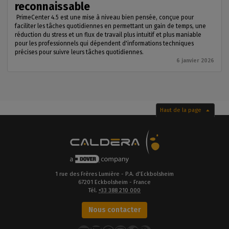
reconnaissable
PrimeCenter 4.5 est une mise à niveau bien pensée, conçue pour
faciliter les tâches quotidiennes en permettant un gain de temps, une
réduction du stress et un flux de travail plus intuitif et plus maniable
pour les professionnels qui dépendent d'informations techniques
précises pour suivre leurs tâches quotidiennes.
6 janvier 2026
Haut de la page
1 rue des Frères Lumière - P.A. d’Eckbolsheim
67201 Eckbolsheim - France
Tél.
+33 388 210 000
Nous contacter