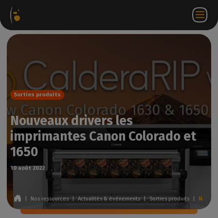
ages
Webstore
Portail
FR
Accéder à
Nous
iels
Partenaire
WorkSpace
contacter
Sorties produits
Nouveaux drivers les
imprimantes Canon Colorado et
1650
10 août 2022
|
Nos ressources
|
Actualités & événements
|
Sorties produits
|
Nouveaux drivers les imprimantes Canon Colorado et 1650