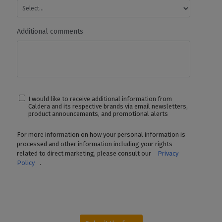
- Glisser-déposer
✓
✓
✓
- Impressions rapides
Additional comments
- Dossiers actifs
illimités
Smart Import
✓
✓
✓
Fonc
Cal
I would like to receive additional information from
Caldera and its respective brands via email newsletters,
API REST
✓
✓
✓
Fonc
product announcements, and promotional alerts
For more information on how your personal information is
Cal
processed and other information including your rights
related to direct marketing, please consult our
Privacy
SUPPORT ET MISES À JOUR
Policy
.
Driver
Illimité au sein d'une même
catégorie
dis
Nouvelles versions
✓
✓
✓
Fonc