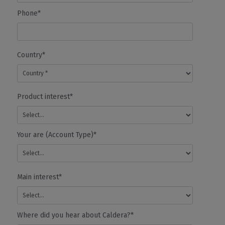
GESTION DES COULEURS
Phone*
- Profilage ICC
✓
✓
✓
- Couleurs
d'accompagnement
Country*
- Remplacement des
couleurs
- Nuanciers
- Correction des
Product interest*
couleurs
- Relinéarisation
- Blanc, vernis, argent...
- Jeu d'encres
Your are (Account Type)*
personnalisé
- Flux de travail RVB
Vérificateur de serveur
✓
✓
✓
Fonc
Main interest*
d'impression (PSV)
Cal
Where did you hear about Caldera?*
AUTOMATISATION