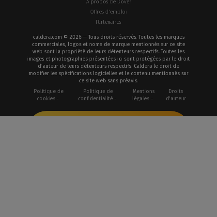
À propos de Dover
Offres d'emploi
Partenaires
caldera.com © 2026 — Tous droits réservés. Toutes les marques
commerciales, logos et noms de marque mentionnés sur ce site
web sont la propriété de leurs détenteurs respectifs. Toutes les
images et photographies présentées ici sont protégées par le droit
d'auteur de leurs détenteurs respectifs. Caldera le droit de
modifier les spécifications logicielles et le contenu mentionnés sur
ce site web sans préavis.
Politique de
Politique de
Mentions
Droits
cookies
confidentialité
légales
d'auteur