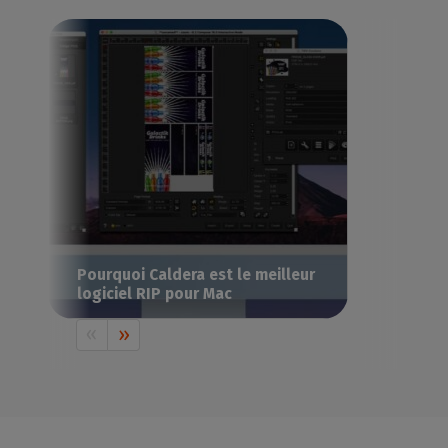
Pourquoi Caldera est le meilleur
logiciel RIP pour Mac
Vous utilisez déjà un Mac ou vous
envisagez d'en acheter un ? Découvrez
pourquoi Caldera est la référence pour les
environnements de production basés sur
Mac.