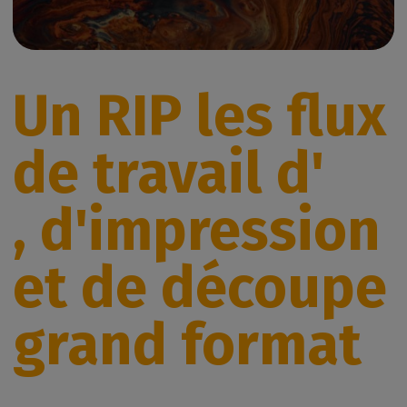
Un RIP les flux
de travail d'
, d'impression
et de découpe
grand format