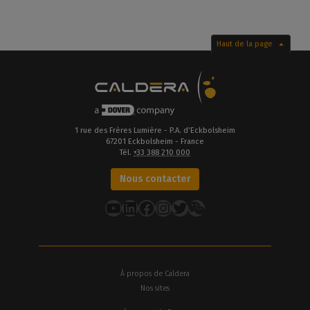
Haut de la page
1 rue des Frères Lumière - P.A. d’Eckbolsheim
67201 Eckbolsheim - France
Tél.
+33 388 210 000
Nous contacter
YouTube
LinkedIn
Facebook
Instagram
Twitter
À propos de Caldera
Nos sites