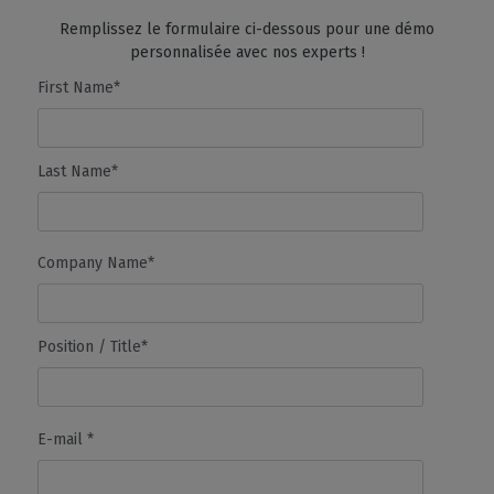
Remplissez le formulaire ci-dessous pour une démo
Support pour coupe-
✓
✓
✓
personnalisée avec nos experts !
rouleaux
First Name*
Assistance pour les
✓
✓
✓
Fonc
découpeuses à plat
Cal
Last Name*
Massicot
✓
✓
✓
Fonc
Cal
Company Name*
PRÉPRESSE
Position / Title*
- Compose
✓
✓
✓
- Tiling +
- Rectangular & True-
shape
E-mail *
- Print & Cut
- Print Bleed