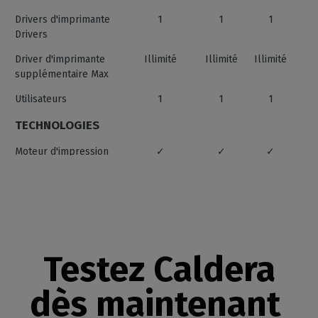
Drivers d'imprimante
1
1
1
Drivers
Driver d'imprimante
Illimité
Illimité
Illimité
supplémentaire Max
Utilisateurs
1
1
1
TECHNOLOGIES
Moteur d'impression
✓
✓
✓
Adobe
Prisme X-Rite 1
✓
✓
✓
Costproof
✓
✓
✓
Hardware Acceleration
✓
✓
✓
Fonc
Testez Caldera
Cal
dès maintenant
DÉCOUPE