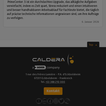
PrimeCenter .5 ist ein durchdachtes Upgrade, das alltägliche Aufgaben
vereinfacht, indem es Zeit spart, Stress reduziert und einen intuitiveren
und besser handhabbaren Arbeitsablauf für Fachleute bietet, die täglich
auf präzise technische Informationen angewiesen sind, um ihre Aufträge
zu verfolgen.
6. Januar 2026
Top
1 rue des Frères Lumière - P.A. d'Eckbolsheim
67201 Eckbolsheim - Frankreich
Tel.
+33 388 210 000
Kontakt
YouTube
LinkedIn
Facebook
Instagram
Twitter