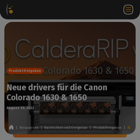
ware-
Internetshop
Partner-
DE
Anmeldung
Kontakt
te
Portal
bei
WorkSpace
Produktfreigaben
Neue drivers für die Canon
Colorado 1630 & 1650
August 10, 2022
|
Ressourcen
|
Nachrichten und Ereignisse
|
Produktfreigaben
|
Neue drivers für die Canon Colorado 1630 & 1650