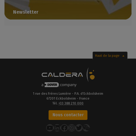
Newsletter
Restez informé de notre actualité et de nos événements
Haut de la page
1 rue des Frères Lumière - P.A. d’Eckbolsheim
67201 Eckbolsheim - France
Tél.
+33 388 210 000
Nous contacter
YouTube
LinkedIn
Facebook
Instagram
Twitter