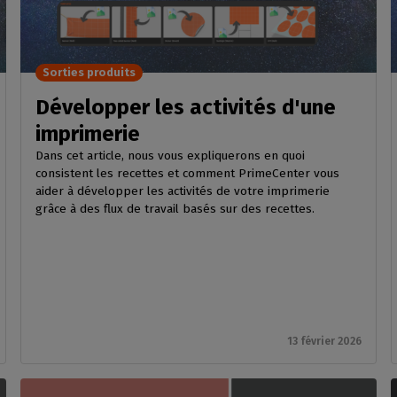
GESTION DE LOGICIELS
votre boîte mail
mpatibles
 intérieure
Découpe
CalderaDock
phériques
ulti-supports
Gérez vos découpes
Gérez vos solutions Caldera
ortés
Sorties produits
n
Automatisation
SOLUTIONS MATÉRIELLES
z la compatibilité de
e
Rationalisez votre
Développer les activités d'une
achines
Ordinateurs DELL
production
nds volumes
imprimerie
Stations RIP pré-installées
Dans cet article, nous vous expliquerons en quoi
Spectrophotomètres
consistent les recettes et comment PrimeCenter vous
Mesurez vos couleurs
aider à développer les activités de votre imprimerie
grâce à des flux de travail basés sur des recettes.
13 février 2026