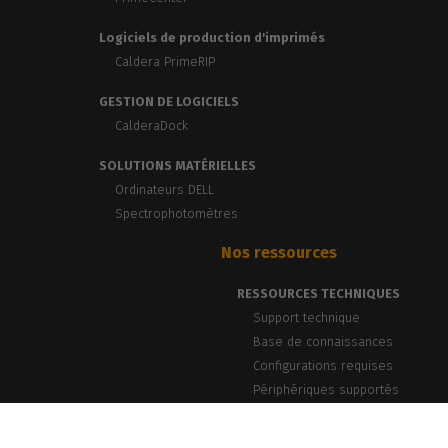
Logiciels de production d'imprimés
Caldera PrimeRIP
GESTION DE LOGICIELS
CalderaDock
SOLUTIONS MATÉRIELLES
Ordinateurs DELL
Spectrophotomètres
Nos ressources
RESSOURCES TECHNIQUES
Support technique
Base de connaissances
Configurations requises
Périphériques supportés
BLOG & ACTUALITÉS