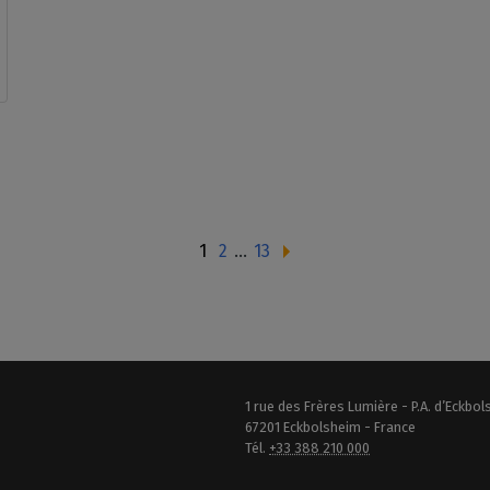
1
2
…
13
1 rue des Frères Lumière - P.A. d’Eckbo
67201 Eckbolsheim - France
Tél.
+33 388 210 000