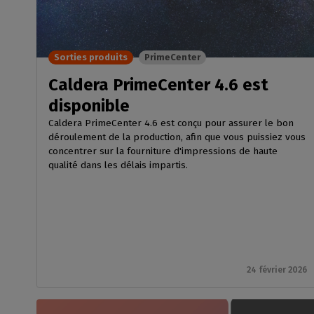
Licences RIP perpétuelles
OS co
Décoration
Modules CalderaRIP
Péri
Impression m
Découvrez les modules
supp
Sorties produits
PrimeCenter
CalderaRIP et leurs nombreux
Impressio
Vérifie
avantages
industriell
Caldera PrimeCenter 4.6 est
vos m
Gérez de gra
API REST
disponible
CalderaConnect
Caldera PrimeCenter 4.6 est conçu pour assurer le bon
Votre solution d'API REST
déroulement de la production, afin que vous puissiez vous
concentrer sur la fourniture d'impressions de haute
DTF - RIP DTG
qualité dans les délais impartis.
Caldera
Logiciel RIP pour l'impression
DTF
Caldera Direct-to-
Garment
RIP pour l'impression DTG
24 février 2026