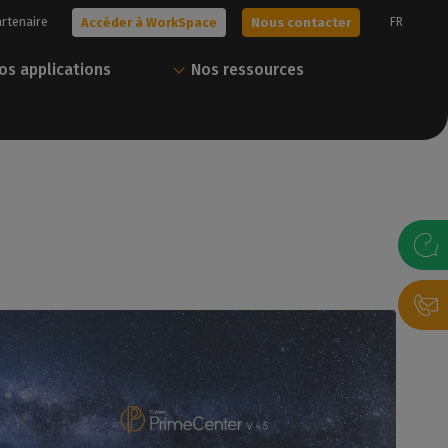
artenaire
FR
Accéder à WorkSpace
Nous contacter
os applications
Nos ressources
era !
Obtenez votre essai
Tout Caldera en un
gratuit
seul compte
s solutions, ou
sonnalisée avec
Nos experts vous aident à choisir la
Téléchargez nos ressources et gérez
meilleure solution pour vos besoins.
vos solutions Caldera via notre portail
client.
gratuit
Nous contacter
Accéder à WorkSpace