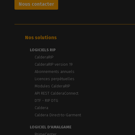
Nous contacter
Nos solutions
LOGICIELS RIP
CalderaRIP
CalderaRIP version 19
Abonnements annuels
Licences perpétuelles
Modules CalderaRIP
API REST CalderaConnect
DTF - RIP DTG
Caldera
Caldera Direct-to-Garment
LOGICIEL D'AMALGAME
PrimeCenter