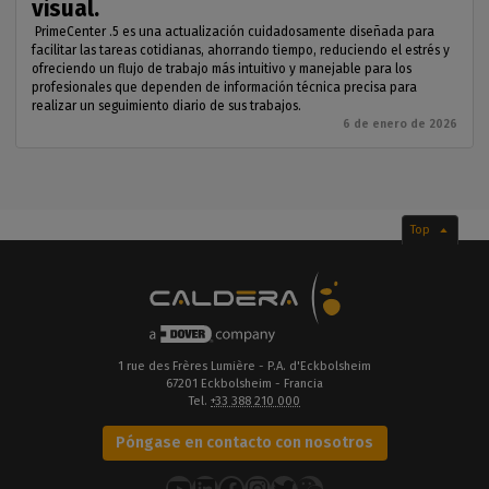
visual.
PrimeCenter .5 es una actualización cuidadosamente diseñada para
facilitar las tareas cotidianas, ahorrando tiempo, reduciendo el estrés y
ofreciendo un flujo de trabajo más intuitivo y manejable para los
profesionales que dependen de información técnica precisa para
realizar un seguimiento diario de sus trabajos.
6 de enero de 2026
Top
1 rue des Frères Lumière - P.A. d'Eckbolsheim
67201 Eckbolsheim - Francia
Tel.
+33 388 210 000
Póngase en contacto con nosotros
YouTube
LinkedIn
Facebook
Instagram
Twitter