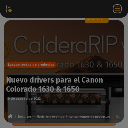
Paquetes
Tienda
Portal
ES
Iniciar
Póngase en
de
web
de
sesión
contacto
software
socios
WorkSpace
con
nosotros
Lanzamientos de productos
Nuevo drivers para el Canon
Colorado 1630 & 1650
10 de agosto de 2022
|
Recursos
|
Noticias y eventos
|
Lanzamientos de productos
|
Nuevo drivers para el Canon Colorado 1630 & 1650