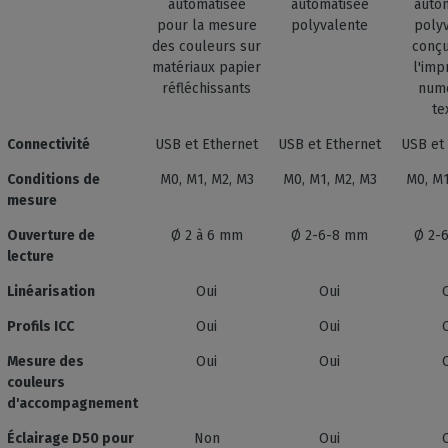
automatisée
automatisée
auto
pour la mesure
polyvalente
poly
des couleurs sur
conç
matériaux papier
l'imp
réfléchissants
num
te
Connectivité
USB et Ethernet
USB et Ethernet
USB et
Conditions de
M0, M1, M2, M3
M0, M1, M2, M3
M0, M1
mesure
Ouverture de
Ø 2 à 6 mm
Ø 2-6-8 mm
Ø 2-
lecture
Linéarisation
Oui
Oui
Profils ICC
Oui
Oui
Mesure des
Oui
Oui
couleurs
d'accompagnement
Éclairage D50 pour
Non
Oui