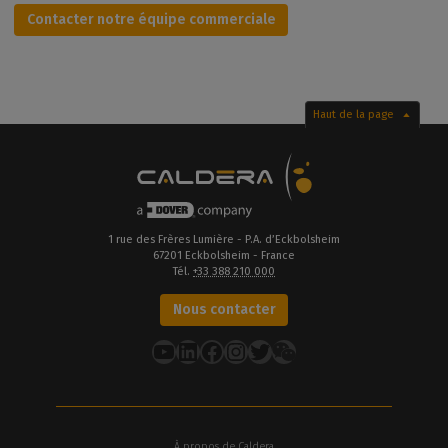
Contacter notre équipe commerciale
Haut de la page
1 rue des Frères Lumière - P.A. d’Eckbolsheim
67201 Eckbolsheim - France
Tél.
+33 388 210 000
Nous contacter
YouTube
LinkedIn
Facebook
Instagram
Twitter
À propos de Caldera