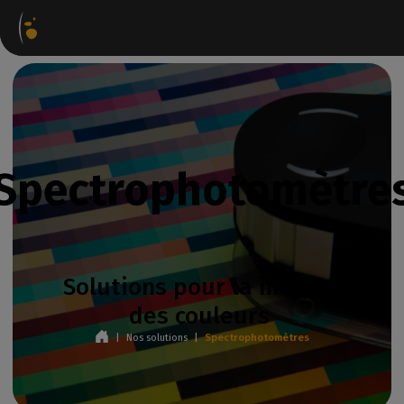
Packages logiciels
Webstore
Portail Partenaire
Spectrophotomètre
Solutions pour la mesure
des couleurs
|
Nos solutions
|
Spectrophotomètres