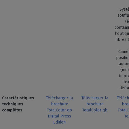
Syst
souffl
(é
contami
l’optiq
fibres 
Camé
positi
auto
(mê
impr
tex
défo
Caractéristiques
Télécharger la
Télécharger la
Téléch
techniques
brochure
brochure
bro
complètes
TotalColor qb
TotalColor qb
Total
Digital Press
Te
Edition