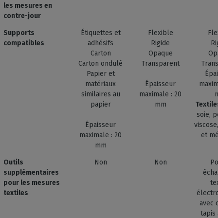
les mesures en
contre-jour
Supports
Étiquettes et
Flexible
Fle
compatibles
adhésifs
Rigide
Ri
Carton
Opaque
Op
Carton ondulé
Transparent
Tran
Papier et
Épa
matériaux
Épaisseur
maxim
similaires au
maximale : 20
papier
mm
Textil
soie, p
Épaisseur
viscose,
maximale : 20
et m
mm
Outils
Non
Non
Po
supplémentaires
écha
pour les mesures
te
textiles
électr
avec 
tapis