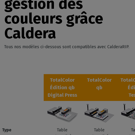
gestion des
couleurs grâce
Caldera
Tous nos modèles ci-dessous sont compatibles avec CalderaRIP.
TotalColor
TotalColor
Total
Édition qb
qb
Éd
Digital Press
Te
Type
Table
Table
T