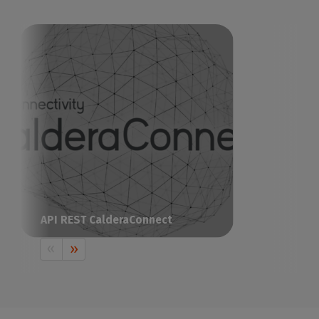
API REST CalderaConnect
La solution RIP tout-en-un pour piloter
votre impression-découpe