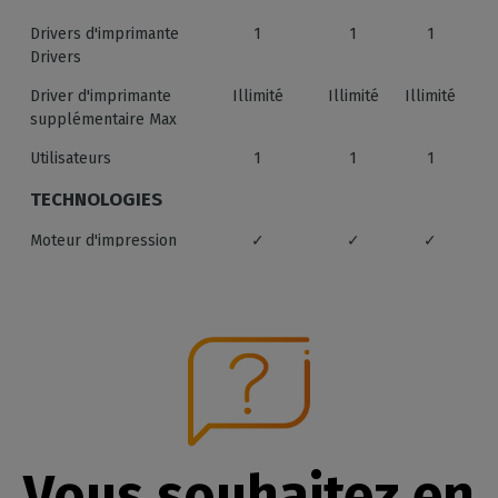
Drivers d'imprimante
1
1
1
Drivers
Driver d'imprimante
Illimité
Illimité
Illimité
supplémentaire Max
Utilisateurs
1
1
1
TECHNOLOGIES
Moteur d'impression
✓
✓
✓
Adobe
Prisme X-Rite 1
✓
✓
✓
Costproof
✓
✓
✓
Hardware Acceleration
✓
✓
✓
Fon
Ca
Vous souhaitez en
DÉCOUPE