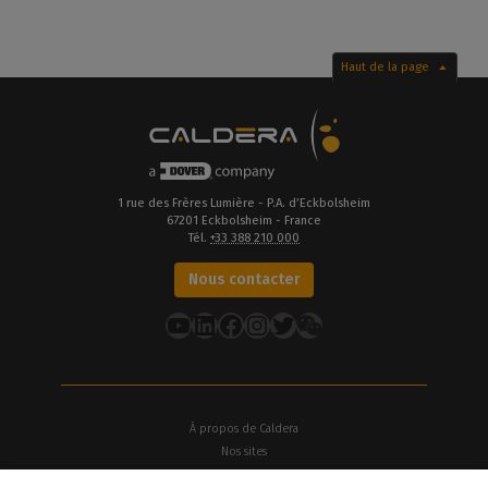
Haut de la page
1 rue des Frères Lumière - P.A. d’Eckbolsheim
67201 Eckbolsheim - France
Tél.
+33 388 210 000
Nous contacter
YouTube
LinkedIn
Facebook
Instagram
Twitter
À propos de Caldera
Nos sites