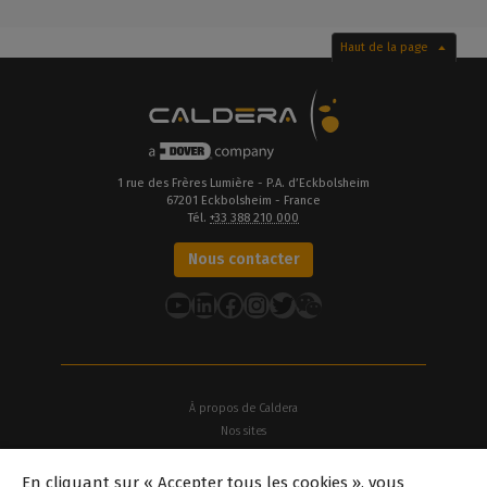
Haut de la page
1 rue des Frères Lumière - P.A. d’Eckbolsheim
67201 Eckbolsheim - France
Tél.
+33 388 210 000
Nous contacter
YouTube
LinkedIn
Facebook
Instagram
Twitter
À propos de Caldera
Nos sites
À propos de Dover
En cliquant sur « Accepter tous les cookies », vous