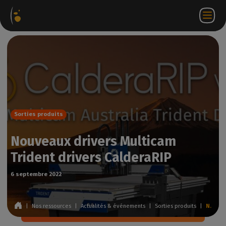
ages
Webstore
Portail
FR
Accéder à
Nous
iels
Partenaire
WorkSpace
contacter
Sorties produits
Nouveaux drivers Multicam
Trident drivers CalderaRIP
6 septembre 2022
|
Nos ressources
|
Actualités & événements
|
Sorties produits
|
Nouveaux drivers Multicam Trident drivers CalderaRIP