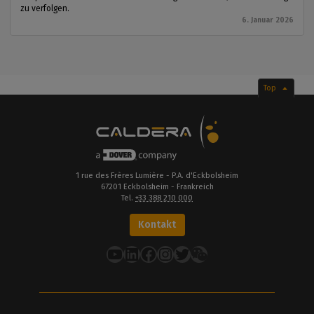
zu verfolgen.
6. Januar 2026
Top
1 rue des Frères Lumière - P.A. d'Eckbolsheim
67201 Eckbolsheim - Frankreich
Tel.
+33 388 210 000
Kontakt
YouTube
LinkedIn
Facebook
Instagram
Twitter