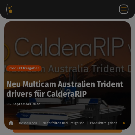
ware-
Internetshop
Partner-
DE
Anmeldung
Kontakt
te
Portal
bei
WorkSpace
Produktfreigaben
Neu Multicam Australien Trident
drivers für CalderaRIP
06. September 2022
|
Ressourcen
|
Nachrichten und Ereignisse
|
Produktfreigaben
|
Neu Multicam Australien Trident drivers für CalderaRIP