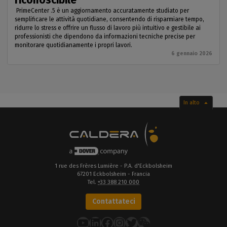
PrimeCenter .5 è un aggiornamento accuratamente studiato per
semplificare le attività quotidiane, consentendo di risparmiare tempo,
ridurre lo stress e offrire un flusso di lavoro più intuitivo e gestibile ai
professionisti che dipendono da informazioni tecniche precise per
monitorare quotidianamente i propri lavori.
6 gennaio 2026
In alto
1 rue des Frères Lumière - P.A. d'Eckbolsheim
67201 Eckbolsheim - Francia
Tel.
+33 388 210 000
Contattateci
YouTube
LinkedIn
Facebook
Instagram
Twitter