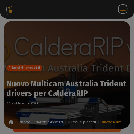
hetti
Negozio
Portale
IT
Accedi a
Contattateci
ware
web
partner
WorkSpace
Rilasci di prodotti
Nuovo Multicam Australia Trident
drivers per CalderaRIP
06 settembre 2022
|
Risorse
|
Notizie ed eventi
|
Rilasci di prodotti
|
Nuovo Multicam Australia Trident drivers per CalderaRIP