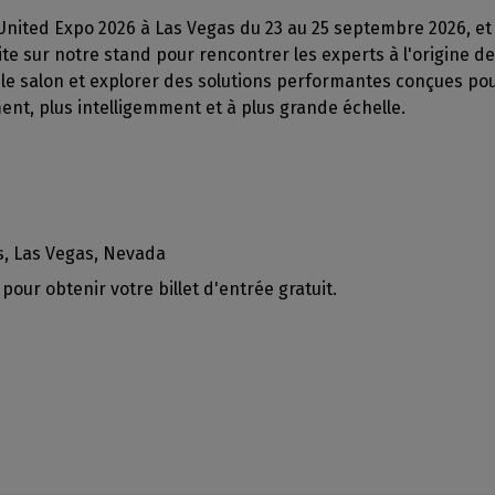
GESTION DE LOGICIELS
votre boîte mail
mpatibles
United Expo 2026 à Las Vegas du 23 au 25 septembre 2026, et 
 intérieure
Découpe
CalderaDock
te sur notre stand pour rencontrer les experts à l'origine d
phériques
ulti-supports
Gérez vos découpes
Gérez vos solutions Caldera
 le salon et explorer des solutions performantes conçues po
ortés
n
Automatisation
SOLUTIONS MATÉRIELLES
nt, plus intelligemment et à plus grande échelle.
z la compatibilité de
e
Rationalisez votre
achines
Ordinateurs DELL
production
nds volumes
Stations RIP pré-installées
Spectrophotomètres
Mesurez vos couleurs
s, Las Vegas, Nevada
 pour obtenir votre billet d'entrée gratuit.