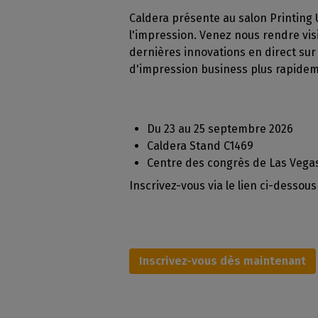
Licences RIP perpétuelles
OS co
Caldera présente au salon Printing 
Décoration
Modules CalderaRIP
l'impression. Venez nous rendre visi
Péri
Impression m
Découvrez les modules
dernières innovations en direct sur
supp
CalderaRIP et leurs nombreux
Impressio
d'impression business plus rapideme
Vérifie
avantages
industriell
vos m
Gérez de gra
API REST
CalderaConnect
Du 23 au 25 septembre 2026
Votre solution d'API REST
Caldera Stand C1469
DTF - RIP DTG
Centre des congrès de Las Vega
Caldera
Inscrivez-vous via le lien ci-dessous
Logiciel RIP pour l'impression
DTF
Caldera Direct-to-
Garment
Inscrivez-vous dès maintenant
RIP pour l'impression DTG