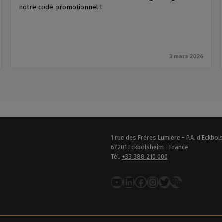
notre code promotionnel !
3 mars 2026
1 rue des Frères Lumière - P.A. d’Eckbo
67201 Eckbolsheim - France
Tél.
+33 388 210 000
YouTube
LinkedIn
Facebook
Instagram
Twitter