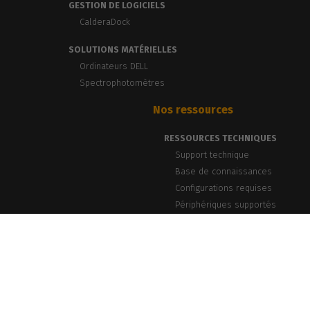
GESTION DE LOGICIELS
CalderaDock
SOLUTIONS MATÉRIELLES
Ordinateurs DELL
Spectrophotomètres
Nos ressources
RESSOURCES TECHNIQUES
Support technique
Base de connaissances
Configurations requises
Périphériques supportés
BLOG & ACTUALITÉS
Blog, News & Events
Témoignages clients
Webinars PrintLab
Newsletter