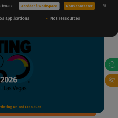
artenaire
FR
Accéder à WorkSpace
Nous contacter
os applications
Nos ressources
era !
Obtenez votre essai
Tout Caldera en un
gratuit
seul compte
s solutions, ou
sonnalisée avec
Nos experts vous aident à choisir la
Téléchargez nos ressources et gérez
meilleure solution pour vos besoins.
vos solutions Caldera via notre portail
 2026
client.
gratuit
Nous contacter
Accéder à WorkSpace
Printing United Expo 2026