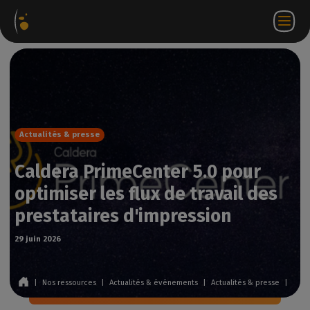
ages
Webstore
Portail
FR
Accéder à
Nous
iels
Partenaire
WorkSpace
contacter
Actualités & presse
Caldera PrimeCenter 5.0 pour
optimiser les flux de travail des
prestataires d'impression
29 juin 2026
|
Nos ressources
|
Actualités & événements
|
Actualités & presse
|
Cald