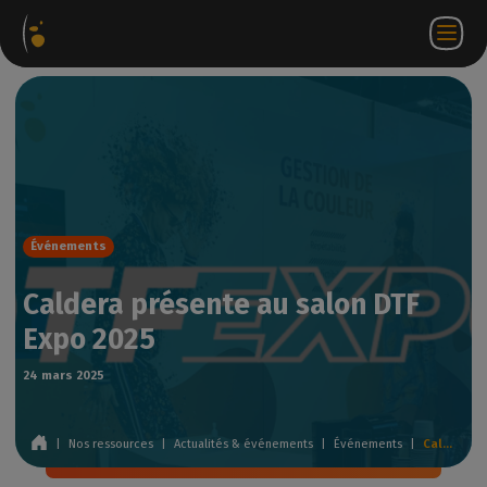
ages
Webstore
Portail
FR
Accéder à
Nous
iels
Partenaire
WorkSpace
contacter
Événements
Caldera présente au salon DTF
Expo 2025
24 mars 2025
|
Nos ressources
|
Actualités & événements
|
Événements
|
Caldera présente au salon DTF Expo 2025