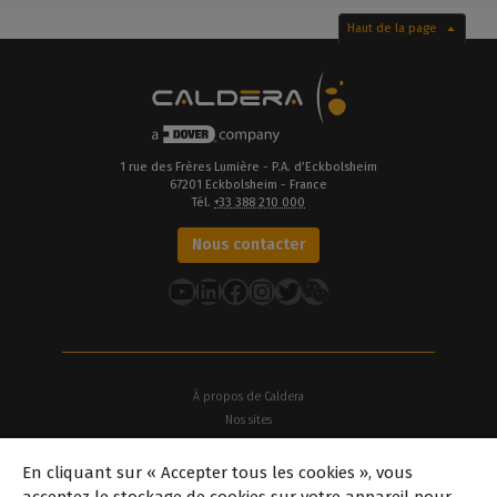
Haut de la page
1 rue des Frères Lumière - P.A. d’Eckbolsheim
67201 Eckbolsheim - France
Tél.
+33 388 210 000
Nous contacter
YouTube
LinkedIn
Facebook
Instagram
Twitter
À propos de Caldera
Nos sites
À propos de Dover
En cliquant sur « Accepter tous les cookies », vous
Offres d'emploi