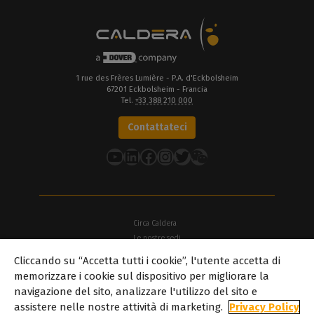
1 rue des Frères Lumière - P.A. d'Eckbolsheim
67201 Eckbolsheim - Francia
Tel.
+33 388 210 000
Contattateci
YouTube
LinkedIn
Facebook
Instagram
Twitter
Circa Caldera
Le nostre sedi
Cliccando su “Accetta tutti i cookie”, l'utente accetta di
Circa Dover
memorizzare i cookie sul dispositivo per migliorare la
Carriera
navigazione del sito, analizzare l'utilizzo del sito e
Partner
assistere nelle nostre attività di marketing.
Privacy Policy
caldera.com © 2026 — Tutti i diritti riservati. Tutti i marchi, i loghi e