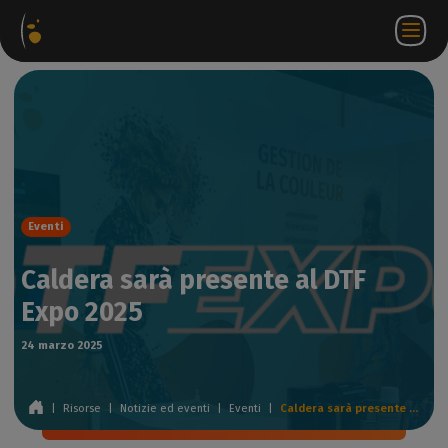
hetti
Negozio
Portale
IT
Accedi a
Contattateci
ware
web
partner
WorkSpace
Eventi
Caldera sarà presente al DTF
Expo 2025
24 marzo 2025
|
Risorse
|
Notizie ed eventi
|
Eventi
|
Caldera sarà presente al DTF Expo 2025