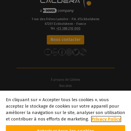
1 rue des Frères Lumière - P.A. d’Eckbolsheim
67201 Eckbolsheim - France
Tél.
+33 388 210 000
Nous contacter
YouTube
LinkedIn
Facebook
Instagram
Twitter
À propos de Caldera
Nos sites
À propos de Dover
En cliquant sur « Accepter tous les cookies », vous
Offres d'emploi
acceptez le stockage de cookies sur votre appareil pour
Partenaires
améliorer la navigation sur le site, analyser son utilisation
caldera.com © 2026 — Tous droits réservés. Toutes les marques
et contribuer à nos efforts de marketing.
Privacy Policy
commerciales, logos et noms de marque mentionnés sur ce site
web sont la propriété de leurs détenteurs respectifs. Toutes les
images et photographies présentées ici sont protégées par le droit