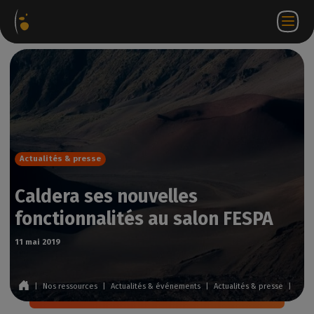
ages
Webstore
Portail
FR
Accéder à
Nous
iels
Partenaire
WorkSpace
contacter
Actualités & presse
Caldera ses nouvelles
fonctionnalités au salon FESPA
11 mai 2019
|
Nos ressources
|
Actualités & événements
|
Actualités & presse
|
Cald