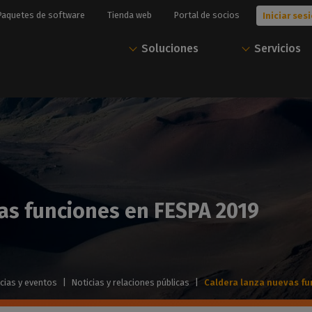
Paquetes de software
Tienda web
Portal de socios
Iniciar se
Soluciones
Servicios
 TÉCNICOS
Y APLICACIONES
MANTENIMIENTO
SOFTWARE DE ANIDAMIENTO
NOTICIAS E INFORMACIÓN
SOLUCIONES
¿Tiene
P
rte Línea directa
los y gráficos
CalderaCare
PrimeCenter
Blog, Noticias y
Preimpresión y
problemas
ión de
ponerse técnico
icación visual impresa
Mantenga su producción en
Gestión de la preimpresión,
Eventos
Nesting
técnicos?
Pón
te
marcha en todo momento
preparación de trabajos, flujo
Todos nuestros últimos
Preparación de archivos de
res
lización flexible
nue
de trabajo y anidamiento
artículos
impresión y corte
pru
as funciones en FESPA 2019
sión 19
cimientos center
SERVICIOS PROFESIONALES
sión en soportes
Acceda a toda nuestr
documentación técni
SOFTWARE DE PRODUCCIÓN
raRIP
 a nuestra
les
Casos de éxito
Impresión
póngase en contacto
Formación Center
S
equipo de Caldera So
ntación técnica
DE IMPRESIÓN
Historias de clientes y casos
Impulse su producción de
Formación rápida y eficaz
lver
prácticos
impresión
Caldera PrimeRIP
isitos técnicos
ión en sustratos de
Iniciar sesión
Gestión inteligente del flujo
ebe la compatibilidad
Seminarios web
Gestión del color
cias y eventos
|
Noticias y relaciones públicas
|
Caldera lanza nuevas fu
de trabajo de impresión
rdware y el sistema
PrintLab
Domine el color
esión textil
ivo
petuas
Vea nuestros seminarios