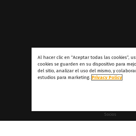
Al hacer clic en “Aceptar todas las cookies”, u
cookies se guarden en su dispositivo para mej
Acerca de
del sitio, analizar el uso del mismo, y colabor
estudios para marketing.
Privacy Policy
Acerca de Calder
Nuestras sede
Acerca de Dover
Carreras profesi
Socios