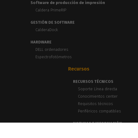
Software de producción de impresión
Caldera PrimeRIP
GESTIÓN DE SOFTWARE
CalderaDock
HARDWARE
DELL ordenadores
Espectrofotómetros
Recursos
RECURSOS TÉCNICOS
Soporte Línea directa
Conocimientos center
Requisitos técnicos
Periféricos compatibles
NOTICIAS E INFORMACIÓN
Blog, Noticias y Eventos