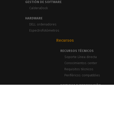
GESTIÓN DE SOFTWARE
CalderaDock
HARDWARE
DELL ordenadores
Espectrofotómetros
Recursos
RECURSOS TÉCNICOS
Soporte Línea directa
Conocimientos center
Requisitos técnicos
Periféricos compatibles
NOTICIAS E INFORMACIÓN
Blog, Noticias y Eventos
Casos de éxito
Seminarios web PrintLab
Boletín