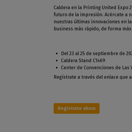
Moda 
Licencias perpetuas
Caldera en la Printing United Expo 
Peri
estam
futuro de la impresión. Acércate a 
comp
Módulos Calde
Deco
nuestras últimas innovaciones en la
Compru
Conozca los módul
Decora
de sus
CalderaRIP y sus p
business más rápido, de forma más 
corta
ventajas
Impr
API REST de
Gestio
industr
CalderaConne
Del 23 al 25 de septiembre de 20
Su solución API RES
Caldera Stand C1469
Center de Convenciones de Las 
DTF - DTG RIP SOFTW
Regístrate a través del enlace que 
Caldera Direct
cine
RIP software para 
DTF
Caldera Direct
Regístrate ahora
prenda
Software RIP para 
DTG