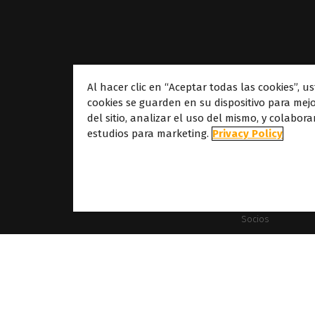
Al hacer clic en “Aceptar todas las cookies”, u
cookies se guarden en su dispositivo para mej
Acerca de
del sitio, analizar el uso del mismo, y colabor
estudios para marketing.
Privacy Policy
Acerca de Calder
Nuestras sede
Acerca de Dover
Carreras profesi
Socios