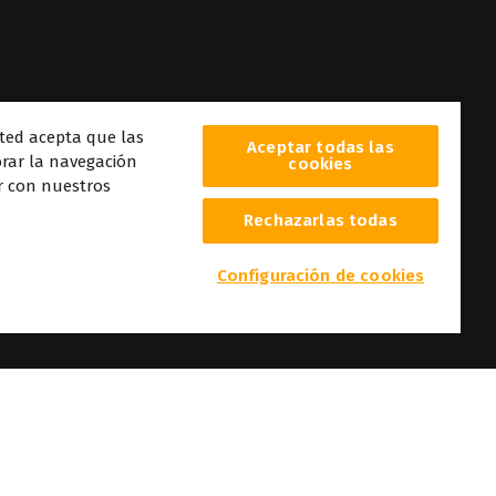
sted acepta que las
Aceptar todas las
orar la navegación
cookies
ar con nuestros
Rechazarlas todas
a
s
Configuración de cookies
onales