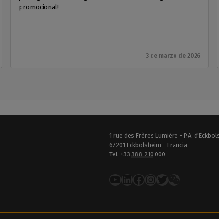
promocional!
3 de marzo de 2026
1 rue des Frères Lumière - P.A. d'Eckbo
67201 Eckbolsheim - Francia
Tel.
+33 388 210 000
YouTube
LinkedIn
Facebook
Instagram
Twitter