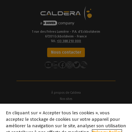
1 rue des Frères Lumière - P.A. d’Eckbolsheim
67201 Eckbolsheim - France
Tél.
+33 388 210 000
Nous contacter
YouTube
LinkedIn
Facebook
Instagram
Twitter
À propos de Caldera
Nos sites
À propos de Dover
En cliquant sur « Accepter tous les cookies », vous
Offres d'emploi
acceptez le stockage de cookies sur votre appareil pour
Partenaires
améliorer la navigation sur le site, analyser son utilisation
caldera.com © 2026 — Tous droits réservés. Toutes les marques