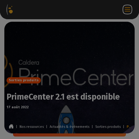
ages
Webstore
Portail
FR
Accéder à
Nous
iels
Partenaire
WorkSpace
contacter
Sorties produits
PrimeCenter 2.1 est disponible
17 août 2022
|
Nos ressources
|
Actualités & événements
|
Sorties produits
|
PrimeCenter 2.1 est disponible