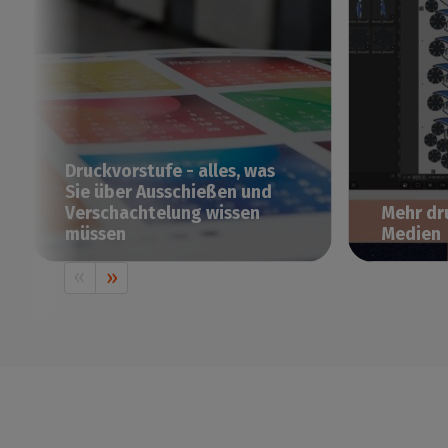
Druckvorstufe - alles, was
Sie über Ausschießen und
Verschachtelung wissen
Mehr dr
müssen
Medien
Im Digitaldruck (und insbesondere
Wie erreic
in der Druckvorstufe) hört man oft
kostengün
von Verschachtelung,
Sicherlich
Verschachtelung, Ausschießen,
damit verb
Zusammenfügen oder Nesting, aber
manuell in
was bedeuten sie? In diesem Artikel
Gestaltun
werden wir die Unterschiede
arrangiere
zwischen all diesen Begriffen
intelligen
anhand konkreter Beispiele
Zeit zu sp
erläutern.
verringern