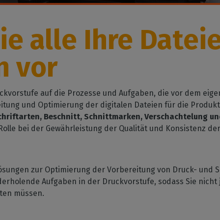
Workflow-Management
leidung
Erhalten Sie unsere
ibilität von Hardware
Tinte sparen
Nachrichten direkt in Ihre
etriebssystem
SOFTWARE-VERWALTUNG
koration
Reduzieren Sie den
Mailbox
ie alle Ihre Dateie
oration drucken
rstützte
CalderaDock
Tintenverbrauch
pheriegeräte
Verwalten Sie alle Ihre
ieller Druck
Schneiden
n vor
Caldera Lösungen
 Sie die Kompatibilität
Sie Ihre industrielle
Verwalten von Druck-zu-
Drucker und
n
EISENWARE
Schneide-Workflows
idegeräte
DELL Computer
Automatisierung
ruckvorstufe auf die Prozesse und Aufgaben, die vor dem eig
Vorinstallierte RIP Stationen
Rationalisieren Sie Ihre
eitung und Optimierung der digitalen Dateien für die Produk
für eine einfache Einrichtung
Produktion
chriftarten, Beschnitt, Schnittmarken, Verschachtelung u
olle bei der Gewährleistung der Qualität und Konsistenz d
Spektralphotometer
Farbmessgeräte
ösungen zur Optimierung der Vorbereitung von Druck- und 
erholende Aufgaben in der Druckvorstufe, sodass Sie nicht j
iten müssen.