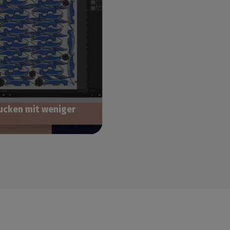
ucken mit weniger
hen Sie das
stigste Drucklayout?
 nicht, indem Sie Stunden
ringen, Ihre Bilder
 einer
gssoftware zu
n. Sehen wir uns eine
tere Alternative an, um
aren, den Medienabfall zu
 und die