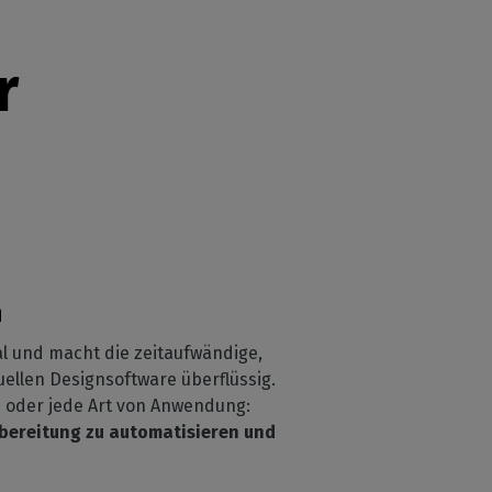
nskosten zu senken.
r
n
l und macht die zeitaufwändige,
ellen Designsoftware überflüssig.
e oder jede Art von Anwendung:
orbereitung zu automatisieren und