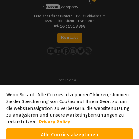
1 rue des Frères Lumière - P.A. d'Eckbolsheim
67201 Eckbolsheim - Frankreich
Tel.
+33 388 210 000
Kontakt
YouTube
LinkedIn
Facebook
Instagram
Twitter
Über Caldera
Unsere Standorte
Wenn Sie auf „Alle Cookies akzeptieren“ klicken, stimmen
Über Dover
Sie der Speicherung von Cookies auf Ihrem Gerät zu, um
Karriere
die Websitenavigation zu verbessern, die Websitenutzung
Partner
zu analysieren und unsere Marketingbemühungen zu
caldera.com © 2026 – Alle Rechte vorbehalten. Alle auf dieser
unterstützen.
Privacy Policy
Website genannten Marken, Logos und Markennamen sind Eigentum
ihrer jeweiligen Inhaber. Alle hier gezeigten Bilder und Fotos
Alle Cookies akzeptieren
unterliegen dem Urheberrecht ihrer jeweiligen Inhaber. Caldera das
Recht Caldera , die auf dieser Website genannten