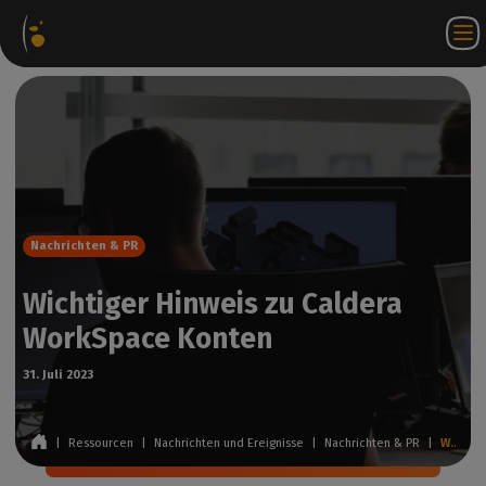
oftware-
Internetshop
Partner-
DE
Anmeldung
Kontakt
akete
Portal
bei
WorkSpace
Nachrichten & PR
Wichtiger Hinweis zu Caldera
WorkSpace Konten
31. Juli 2023
|
Ressourcen
|
Nachrichten und Ereignisse
|
Nachrichten & PR
|
Wichtiger Hinweis zu Caldera WorkSpace Konten