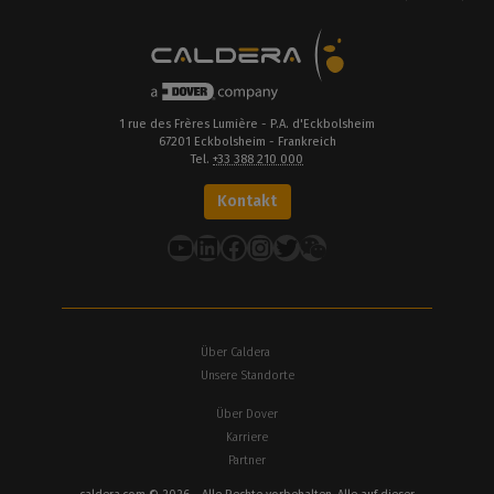
1 rue des Frères Lumière - P.A. d'Eckbolsheim
67201 Eckbolsheim - Frankreich
Tel.
+33 388 210 000
Kontakt
YouTube
LinkedIn
Facebook
Instagram
Twitter
Über Caldera
Unsere Standorte
Über Dover
Karriere
Partner