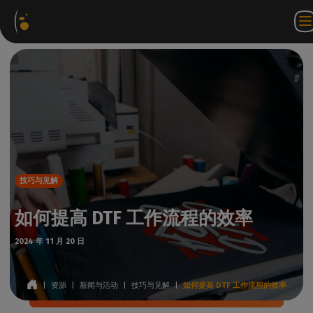
软件
网络商
合作伙伴门户
ZH
登录
联系我
包
店
网站
WorkSpace
们
技巧与见解
如何提高 DTF 工作流程的效率
2024 年 11 月 20 日
|
资源
|
新闻与活动
|
技巧与见解
|
如何提高 DTF 工作流程的效率