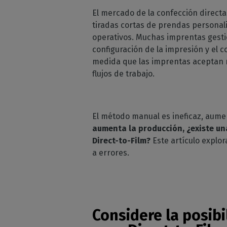
Moda 
Licencias perpetuas
El mercado de la confección directa
Peri
estam
tiradas cortas de prendas personal
comp
Módulos Calde
Deco
operativos. Muchas imprentas gesti
Compru
Conozca los módul
Decora
de sus
CalderaRIP y sus p
configuración de la impresión y el 
corta
ventajas
medida que las imprentas aceptan má
Impr
flujos de trabajo.
API REST de
Gestio
industr
CalderaConne
Su solución API RES
El método manual es ineficaz, aumen
DTF - DTG RIP SOFTW
aumenta la producción, ¿existe una
Caldera Direct
Direct-to-Film?
Este artículo explo
cine
a errores.
RIP software para 
DTF
Caldera Direct
prenda
Software RIP para 
Considere la posibi
DTG