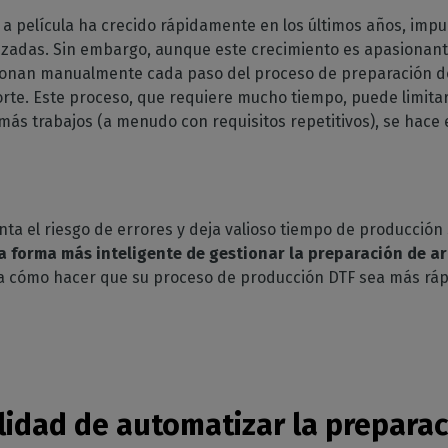
GESTIÓN DE SOFTWARE
y ropa deportiva
Ahorro de tinta
 de RIP
 a película ha crecido rápidamente en los últimos años, imp
féricos
padas
CalderaDock
Boletín
Reducir el consumo de tinta
izadas. Sin embargo, aunque este crecimiento es apasionant
atibles
raRIP
Gestione todas sus
Reciba nuestras noticias
ración del hogar
Corte
onan manualmente cada paso del proceso de preparación de 
ebe la compatibilidad
os
soluciones Caldera
directamente en su buzón
ción interior impresa
 impresoras y
otentes
Gestione los flujos de
corte. Este proceso, que requiere mucho tiempo, puede limita
doras
HARDWARE
trabajo de impresión a corte
s trabajos (a menudo con requisitos repetitivos), se hace e
esión industrial
DELL ordenadores
ne su producción
Automatización
ial
Estaciones RIP preinstaladas
ct
Racionalice su producción
para facilitar la configuración
T
Espectrofotómetros
ta el riesgo de errores y deja valioso tiempo de producción
ARE
Instrumentos de medición
 forma más inteligente de gestionar la preparación de arc
o al
del color
ra cómo hacer que su proceso de producción DTF sea más rá
impresión
o a la
impresión
lidad de automatizar la preparac