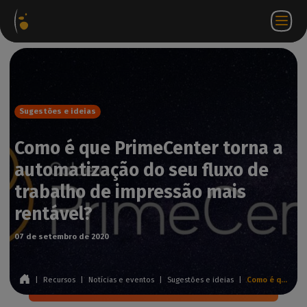
Pacotes
Loja
Portal do
PT
Aceder a
Contactar-
de
virtual
parceiro
WorkSpace
nos
software
Sugestões e ideias
Como é que PrimeCenter torna a
automatização do seu fluxo de
trabalho de impressão mais
rentável?
07 de setembro de 2020
|
Recursos
|
Notícias e eventos
|
Sugestões e ideias
|
Como é que PrimeCenter torna a automatização do seu fluxo de trabalho de impressão mais rentável?