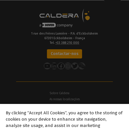
1 rue des Frères Lumière - P.A. d'Eckbolsheim
67201 Eckbolsheim - França
Tel.
+33 388 210 000
Contactar-nos
YouTube
LinkedIn
Facebook
Instagram
Twitter
Sobre Caldera
As nossas localizações
Sobre Dover
By clicking “Accept All Cookies”, you agree to the storing of
Carreiras
cookies on your device to enhance site navigation,
Parceiros
analyze site usage, and assist in our marketing