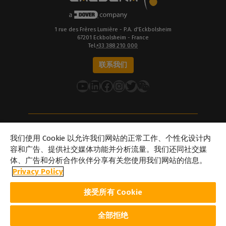
1 rue des Frères Lumière - P.A. d'Eckbolsheim
67201 Eckbolsheim - France
Tel.
+33 388 210 000
联系我们
YouTube
LinkedIn
在 Facebook 上
Instagram
推特
关于Caldera
我们使用 Cookie 以允许我们网站的正常工作、个性化设计内
我们的地点
容和广告、提供社交媒体功能并分析流量。我们还同社交媒
体、广告和分析合作伙伴分享有关您使用我们网站的信息。
关于Dover
Privacy Policy
职业生涯
合作伙伴
接受所有 Cookie
caldera.com © 2026 — 保留所有权利。本网站提及的所有商标、标识
及品牌名称均为其各自所有者的财产。此处展示的所有图像和照片版
权归其各自所有者所有。Caldera 在不事先通知的情况下修改本网站
全部拒绝
所引述的软件规格及内容的权利。