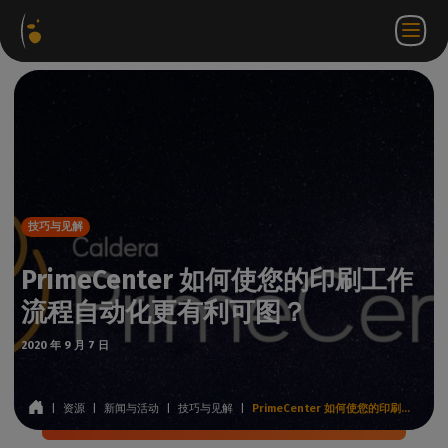
软件
网络
合作伙伴门
ZH
登录
联系
包
商店
户网站
WorkSpace
我们
技巧与见解
PrimeCenter 如何使您的印刷工作
流程自动化更有利可图？
2020 年 9 月 7 日
|
资源
|
新闻与活动
|
技巧与见解
|
PrimeCenter 如何使您的印刷工作流程自动化更有利可图？