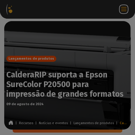
Pacotes
Loja
Portal do
PT
Aceder a
Contactar-
de
virtual
parceiro
WorkSpace
nos
software
Lançamentos de produtos
CalderaRIP suporta a Epson
SureColor P20500 para
impressão de grandes formatos
09 de agosto de 2024
|
Recursos
|
Notícias e eventos
|
Lançamentos de produtos
|
CalderaRIP suporta a Epson SureColor P20500 para impressão de grandes formatos