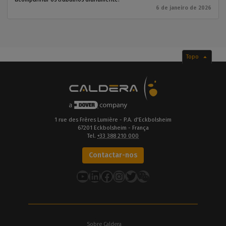
6 de janeiro de 2026
Topo
1 rue des Frères Lumière - P.A. d'Eckbolsheim
67201 Eckbolsheim - França
Tel.
+33 388 210 000
Contactar-nos
YouTube
LinkedIn
Facebook
Instagram
Twitter
Sobre Caldera