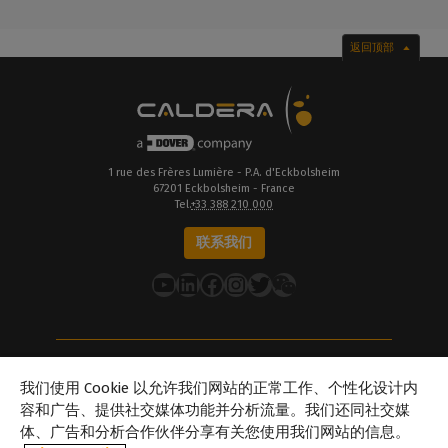
返回顶部
1 rue des Frères Lumière - P.A. d'Eckbolsheim
67201 Eckbolsheim - France
Tel.
+33 388 210 000
联系我们
YouTube
LinkedIn
在 Facebook 上
Instagram
推特
关于Caldera
我们使用 Cookie 以允许我们网站的正常工作、个性化设计内
我们的地点
容和广告、提供社交媒体功能并分析流量。我们还同社交媒
体、广告和分析合作伙伴分享有关您使用我们网站的信息。
关于Dover