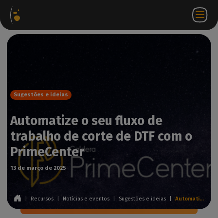
Pacotes
Loja
Portal do
PT
Aceder a
Contactar-
de
virtual
parceiro
WorkSpace
nos
software
Sugestões e ideias
Automatize o seu fluxo de
trabalho de corte de DTF com o
PrimeCenter
13 de março de 2025
|
Recursos
|
Notícias e eventos
|
Sugestões e ideias
|
Automatize o seu fluxo de trabalho de corte de DTF com o PrimeCenter