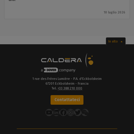
10 luglio 2026
In alto
1 rue des Frères Lumière - P.A. d'Eckbolsheim
67201 Eckbolsheim - Francia
Tel.
+33 388 210 000
Contattateci
YouTube
LinkedIn
Facebook
Instagram
Twitter