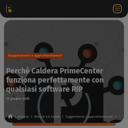
hetti
Negozio
Portale
IT
Accedi a
Contattateci
ware
web
partner
WorkSpace
Suggerimenti e approfondimenti
Perché Caldera PrimeCenter
funziona perfettamente con
qualsiasi software RIP
13 giugno 2025
|
Risorse
|
Notizie ed eventi
|
Suggerimenti e approfondimenti
|
Perché Caldera PrimeCenter funziona perfettamente con qualsiasi software RIP