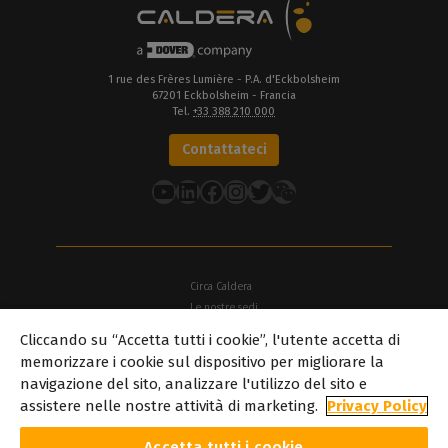
1 rue des Frères Lumière - P.A. d'Eckbolsheim
67201 Eckbolsheim - Francia
Tel.
+33 388 210 000
Contattateci
YouTube
LinkedIn
Facebook
Instagram
Twitter
Circa Caldera
Le nostre sedi
Cliccando su “Accetta tutti i cookie”, l'utente accetta di
Circa Dover
memorizzare i cookie sul dispositivo per migliorare la
Carriera
navigazione del sito, analizzare l'utilizzo del sito e
Partner
assistere nelle nostre attività di marketing.
Privacy Policy
caldera.com © 2026 — Tutti i diritti riservati. Tutti i marchi, i loghi e
i nomi commerciali citati in questo sito web sono di proprietà dei
Accetta tutti i cookie
rispettivi titolari. Tutte le immagini e le fotografie qui riportate