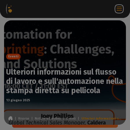
hetti
Negozio
Portale
IT
Accedi a
Contattateci
ware
web
partner
WorkSpace
Eventi
Ulteriori informazioni sul flusso
di lavoro e sull'automazione nella
stampa diretta su pellicola
13 giugno 2025
|
Risorse
|
Notizie ed eventi
|
Eventi
|
Ulteriori informazioni sul flusso di lavoro e sull'automazione nella stampa diretta su pellicola