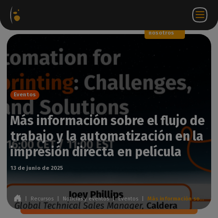
Paquetes
Tienda
Portal
ES
Iniciar
Póngase en
de
web
de
sesión
contacto
software
socios
WorkSpace
con
nosotros
Eventos
Más información sobre el flujo de
trabajo y la automatización en la
impresión directa en película
13 de junio de 2025
|
Recursos
|
Noticias y eventos
|
Eventos
|
Más información sobre el flujo de trabajo y la automatización en la impresión directa en película