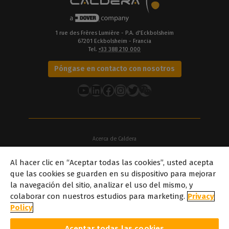
1 rue des Frères Lumière - P.A. d'Eckbolsheim
67201 Eckbolsheim - Francia
Tel.
+33 388 210 000
Póngase en contacto con nosotros
YouTube
LinkedIn
Facebook
Instagram
Twitter
Acerca de Caldera
Nuestras sedes
Al hacer clic en “Aceptar todas las cookies”, usted acepta
Acerca de Dover
que las cookies se guarden en su dispositivo para mejorar
Carreras profesionales
la navegación del sitio, analizar el uso del mismo, y
Socios
colaborar con nuestros estudios para marketing.
Privacy
caldera.com © 2026 — Todos los derechos reservados. Todas las
Policy
marcas comerciales, logotipos y nombres de marcas mencionados
en este sitio web son propiedad de sus respectivos propietarios.
Aceptar todas las cookies
Todas las imágenes y fotografías que aparecen aquí son propiedad