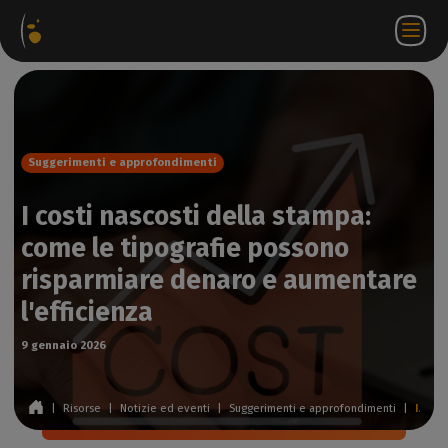
hetti
Negozio
Portale
IT
Accedi a
Contattateci
ware
web
partner
WorkSpace
Suggerimenti e approfondimenti
I costi nascosti della stampa:
come le tipografie possono
risparmiare denaro e aumentare
l'efficienza
9 gennaio 2026
|
Risorse
|
Notizie ed eventi
|
Suggerimenti e approfondimenti
|
I costi nascosti della stampa: come le tipografie possono risparmiare denaro e aumentare l'efficienza