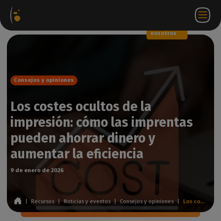
Paquetes
Tienda
Portal
ES
Iniciar
Póngase en
de
web
de
sesión
contacto
software
socios
WorkSpace
con
nosotros
Consejos y opiniones
Los costes ocultos de la
impresión: cómo las imprentas
pueden ahorrar dinero y
aumentar la eficiencia
9 de enero de 2026
|
Recursos
|
Noticias y eventos
|
Consejos y opiniones
|
Los costes ocultos de la impresión: cómo las imprentas pueden ahorrar dinero y aumentar la eficiencia