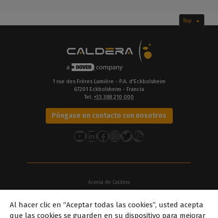
Top
1 rue des Frères Lumière - P.A. d'Eckbolsheim
67201 Eckbolsheim - Francia
Tel.
+33 388 210 000
Póngase en contacto con nosotros
YouTube
LinkedIn
Facebook
Instagram
Twitter
Acerca de Caldera
Nuestras sedes
Al hacer clic en “Aceptar todas las cookies”, usted acepta
Acerca de Dover
que las cookies se guarden en su dispositivo para mejorar