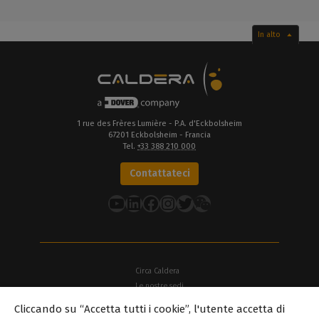
In alto
1 rue des Frères Lumière - P.A. d'Eckbolsheim
67201 Eckbolsheim - Francia
Tel.
+33 388 210 000
Contattateci
YouTube
LinkedIn
Facebook
Instagram
Twitter
Circa Caldera
Le nostre sedi
Cliccando su “Accetta tutti i cookie”, l'utente accetta di
Circa Dover