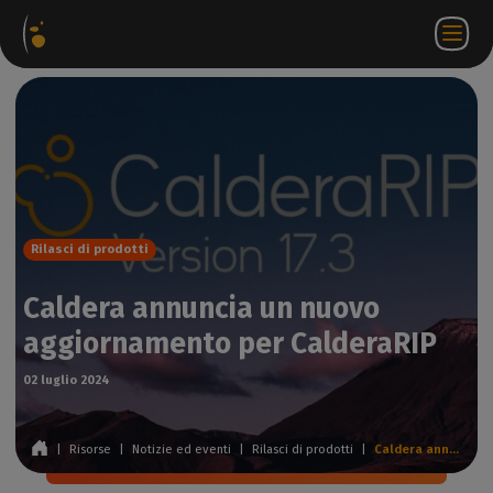
hetti
Negozio
Portale
IT
Accedi a
Contattateci
ware
web
partner
WorkSpace
Rilasci di prodotti
Caldera annuncia un nuovo
aggiornamento per CalderaRIP
02 luglio 2024
|
Risorse
|
Notizie ed eventi
|
Rilasci di prodotti
|
Caldera annuncia un nuovo aggiornamento per CalderaRIP