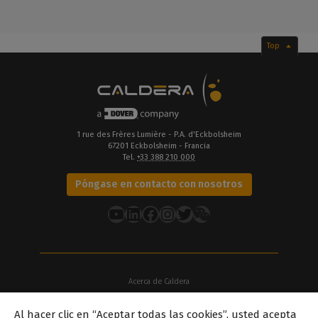
Top
1 rue des Frères Lumière - P.A. d'Eckbolsheim
67201 Eckbolsheim - Francia
Tel.
+33 388 210 000
Póngase en contacto con nosotros
YouTube
LinkedIn
Facebook
Instagram
Twitter
Acerca de Caldera
Nuestras sedes
Al hacer clic en “Aceptar todas las cookies”, usted acepta