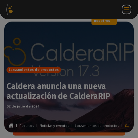
Paquetes
Tienda
Portal
ES
Iniciar
Póngase en
de
web
de
sesión
contacto
software
socios
WorkSpace
con
nosotros
Lanzamientos de productos
Caldera anuncia una nueva
actualización de CalderaRIP
02 de julio de 2024
|
Recursos
|
Noticias y eventos
|
Lanzamientos de productos
|
Caldera anuncia una nueva actualización de CalderaRIP