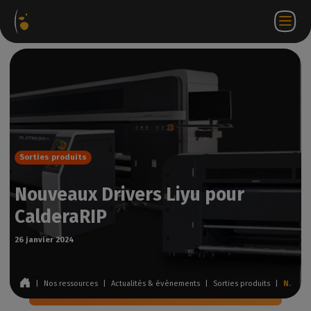
ages
Webstore
Portail
FR
Accéder à
Nous
iels
Partenaire
WorkSpace
contacter
Sorties produits
Nouveaux Drivers Liyu pour
CalderaRIP
26 janvier 2024
|
Nos ressources
|
Actualités & événements
|
Sorties produits
|
Nouveaux Drivers Liyu pour CalderaRIP