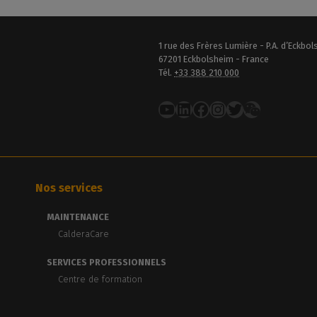
1 rue des Frères Lumière - P.A. d’Eckbo
67201 Eckbolsheim - France
Tél.
+33 388 210 000
YouTube
LinkedIn
Facebook
Instagram
Twitter
Nos services
MAINTENANCE
CalderaCare
SERVICES PROFESSIONNELS
Centre de formation