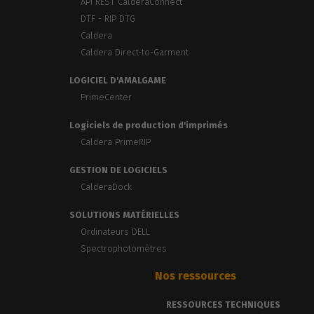
API REST CalderaConnect
DTF - RIP DTG
Caldera
Caldera Direct-to-Garment
LOGICIEL D'AMALGAME
PrimeCenter
Logiciels de production d'imprimés
Caldera PrimeRIP
GESTION DE LOGICIELS
CalderaDock
SOLUTIONS MATÉRIELLES
Ordinateurs DELL
Spectrophotomètres
Nos ressources
RESSOURCES TECHNIQUES