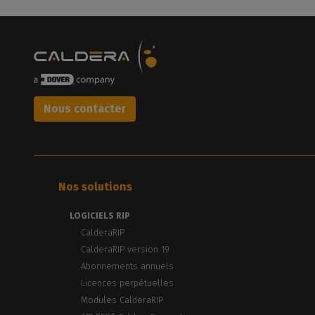
Nous contacter
Nos solutions
LOGICIELS RIP
CalderaRIP
CalderaRIP version 19
Abonnements annuels
Licences perpétuelles
Modules CalderaRIP