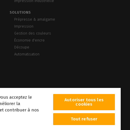
Impression industrielle
SOLUTIONS
Prépresse & amalgame
Impression
Gestion des couleurs
Économie d'encre
Découpe
Automatisation
vous acceptez le
Autoriser tous les
éliorer la
cookies
 et contribuer à nos
Tout refuser
era