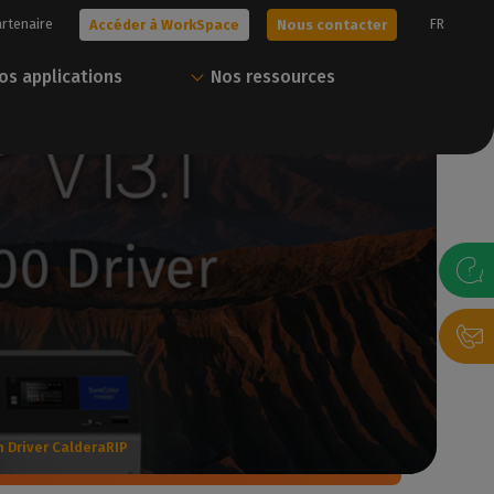
artenaire
FR
Accéder à WorkSpace
Nous contacter
os applications
Nos ressources
era !
Obtenez votre essai
Tout Caldera en un
gratuit
seul compte
s solutions, ou
sonnalisée avec
Nos experts vous aident à choisir la
Téléchargez nos ressources et gérez
meilleure solution pour vos besoins.
vos solutions Caldera via notre portail
client.
gratuit
Nous contacter
Accéder à WorkSpace
 Driver CalderaRIP