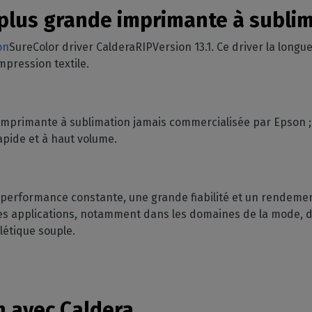
GESTION DE LOGICIELS
votre boîte mail
mpatibles
 plus grande imprimante à subli
 intérieure
Découpe
CalderaDock
phériques
ulti-supports
Gérez vos découpes
Gérez vos solutions Caldera
on
SureColor driver CalderaRIPVersion 13.1. Ce driver la longu
ortés
mpression textile.
n
Automatisation
SOLUTIONS MATÉRIELLES
z la compatibilité de
e
Rationalisez votre
achines
Ordinateurs DELL
production
nds volumes
Stations RIP pré-installées
 imprimante à sublimation jamais commercialisée par Epson ;
Spectrophotomètres
apide et à haut volume.
Mesurez vos couleurs
performance constante, une grande fiabilité et un rendement
 applications, notamment dans les domaines de la mode, de
alétique souple.
n avec Caldera