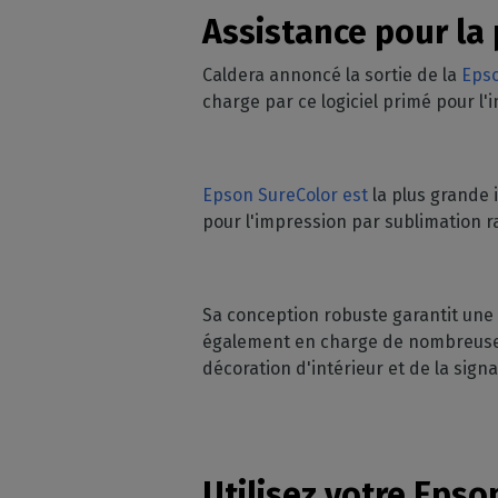
Licences RIP perpétuelles
OS co
Assistance pour la
Décoration
Modules CalderaRIP
Péri
Impression m
Caldera annoncé la sortie de la
Eps
Découvrez les modules
supp
CalderaRIP et leurs nombreux
charge par ce logiciel primé pour l'i
Impressio
Vérifie
avantages
industriell
vos m
Gérez de gra
API REST
CalderaConnect
Epson SureColor est
la plus grande
Votre solution d'API REST
pour l'impression par sublimation r
DTF - RIP DTG
Caldera
Logiciel RIP pour l'impression
Sa conception robuste garantit une 
DTF
également en charge de nombreuses
décoration d'intérieur et de la sign
Caldera Direct-to-
Garment
RIP pour l'impression DTG
Utilisez votre Epso